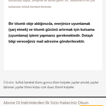
kurtulmayı sağlar, zenginlik ve servet getirir. Hz. Süleyman'ın en çok
kullanılan bolluk bereket tılsımıdır.
Bir tılsımlı obje aldığınızda, enerjinize uyumlamak
(şarj etmek) ve tılsımlı gücünü artırmak için kutsama
(uyumlama) işlemi yapmanız gerekmektedir. Detaylı
bilgi vereceğiniz mail adresine gönderilecektir.
Etiketler:
bolluk bereket tılsımı
,
gumus tilsim kolyeler
,
jupiter amulet
,
jupiter
talisman
,
jupiter tilsimi kolye
,
rızık duası
,
tilsimli kolyeler
Abone Ol İndirimlerden İlk Sizin Haberiniz Olsun.