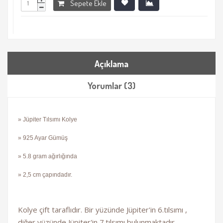
Sepete Ekle
Açıklama
Yorumlar (3)
»
Jüpiter Tılsımı Kolye
»
925 Ayar Gümüş
»
5.8 gram ağırlığında
» 2,5 cm çapındadır.
Kolye çift taraflıdır. Bir yüzünde Jüpiter'in 6.tılsımı ,
diğer yüzünde Jüpiter'in 7.tılsımı bulunmaktadır.