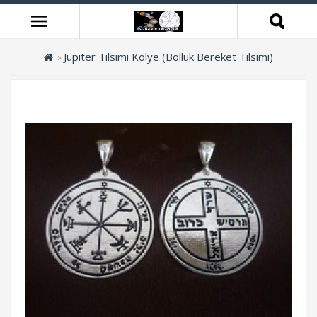
Jüpiter Tılsımı Kolye (Bolluk Bereket Tılsımı)