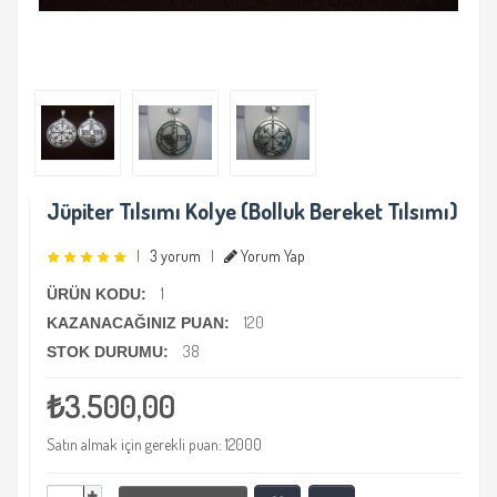
Jüpiter Tılsımı Kolye (Bolluk Bereket Tılsımı)
|
3 yorum
|
Yorum Yap
1
ÜRÜN KODU:
120
KAZANACAĞINIZ PUAN:
38
STOK DURUMU:
₺3.500,00
Satın almak için gerekli puan: 12000