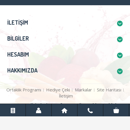
İLETIŞIM
BILGILER
HESABIM
HAKKIMIZDA
Ortaklık Programı
Hediye Çeki
Markalar
Site Haritası
İletişim
Gezegentilsimlari.com © 2026 Tüm Hakları Saklıdır.