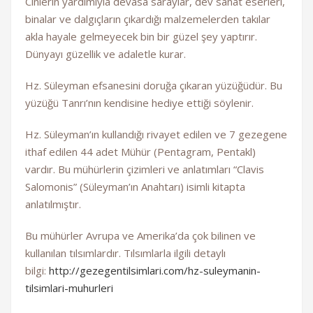
Cinlerin yardımıyla devasa saraylar, dev sanat eserleri,
binalar ve dalgıçların çıkardığı malzemelerden takılar
akla hayale gelmeyecek bin bir güzel şey yaptırır.
Dünyayı güzellik ve adaletle kurar.
Hz. Süleyman efsanesini doruğa çıkaran yüzüğüdür. Bu
yüzüğü Tanrı’nın kendisine hediye ettiği söylenir.
Hz. Süleyman’ın kullandığı rivayet edilen ve 7 gezegene
ithaf edilen 44 adet Mühür (Pentagram, Pentakl)
vardır. Bu mühürlerin çizimleri ve anlatımları “Clavis
Salomonis” (Süleyman’ın Anahtarı) isimli kitapta
anlatılmıştır.
Bu mühürler Avrupa ve Amerika’da çok bilinen ve
kullanılan tılsımlardır. Tılsımlarla ilgili detaylı
bilgi:
http://gezegentilsimlari.com/hz-suleymanin-
tilsimlari-muhurleri