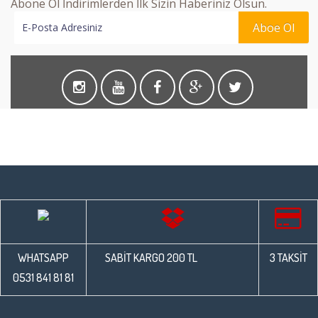
Abone Ol İndirimlerden İlk Sizin Haberiniz Olsun.
Aboe Ol
WHATSAPP
SABİT KARGO 200 TL
3 TAKSİT
0531 841 81 81