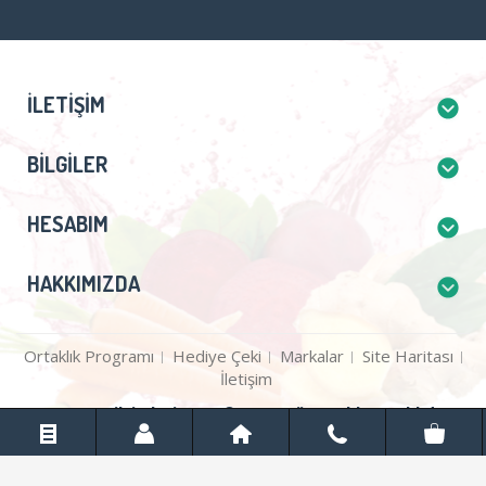
İLETIŞIM
BILGILER
HESABIM
HAKKIMIZDA
Ortaklık Programı
Hediye Çeki
Markalar
Site Haritası
İletişim
Gezegentilsimlari.com © 2026 Tüm Hakları Saklıdır.