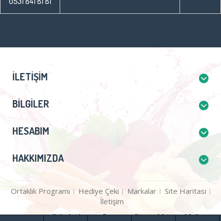
0531 841 81 81
İLETIŞIM
BILGILER
HESABIM
HAKKIMIZDA
Ortaklık Programı
Hediye Çeki
Markalar
Site Haritası
İletişim
Gezegentilsimlari.com © 2026 Tüm Hakları Saklıdır.