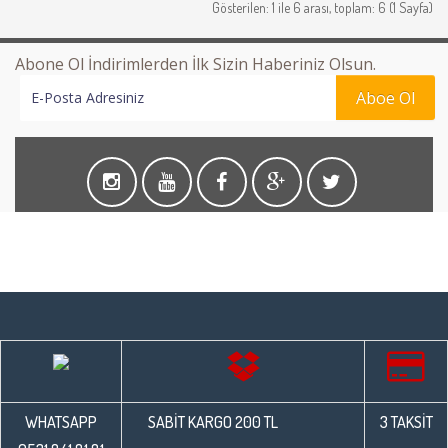
Gösterilen: 1 ile 6 arası, toplam: 6 (1 Sayfa)
Abone Ol İndirimlerden İlk Sizin Haberiniz Olsun.
Aboe Ol
WHATSAPP
SABİT KARGO 200 TL
3 TAKSİT