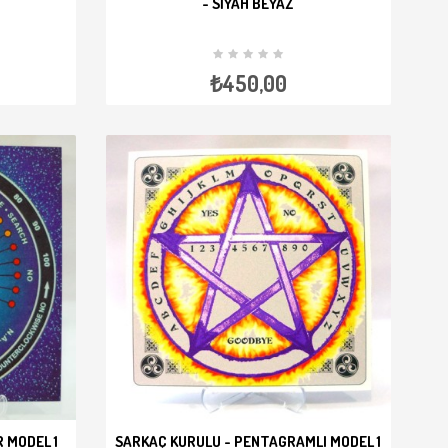
- SIYAH BEYAZ
NCELE
SEPETE EKLE
İNCELE
₺450,00
 MODEL 1
SARKAÇ KURULU - PENTAGRAMLI MODEL 1