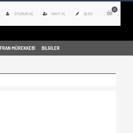
0
OTURUM AÇ
KAYIT OL
BLOG
FRAN MÜREKKEBI
BILGILER