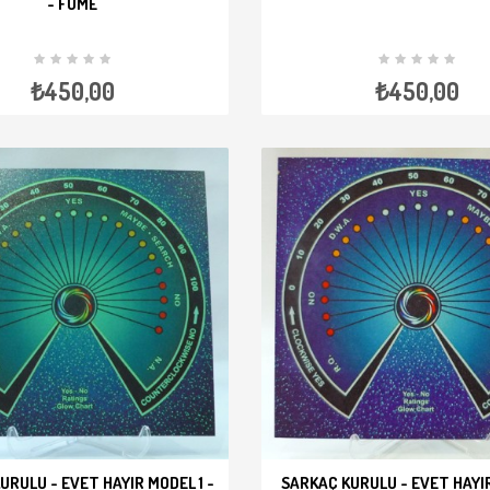
- FÜME
E EKLE
İNCELE
SEPETE EKLE
İ
₺450,00
₺450,00
URULU - EVET HAYIR MODEL 1 -
SARKAÇ KURULU - EVET HAYIR