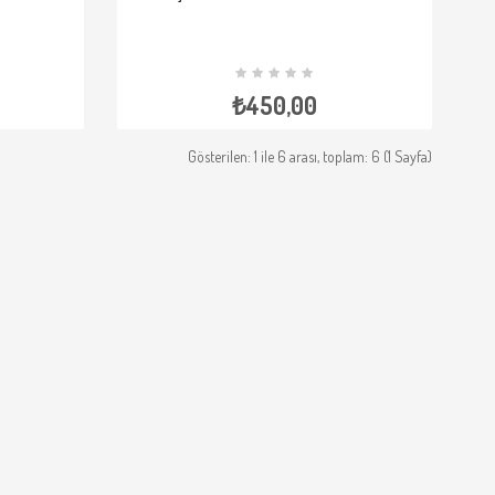
NCELE
SEPETE EKLE
İNCELE
₺450,00
Gösterilen: 1 ile 6 arası, toplam: 6 (1 Sayfa)