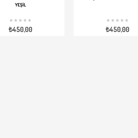
YEŞIL
E EKLE
İNCELE
SEPETE EKLE
İ
₺450,00
₺450,00