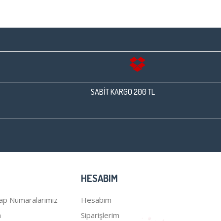
SABİT KARGO 200 TL
HESABIM
ap Numaralarımız
Hesabım
a
Siparişlerim