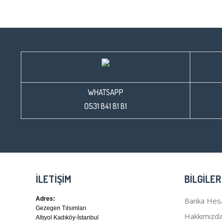
WHATSAPP
0531 841 81 81
İLETIŞIM
BILGILER
Adres:
Banka Hes
Gezegen Tılsımları
Hakkımızd
Altıyol Kadıköy-İstanbul