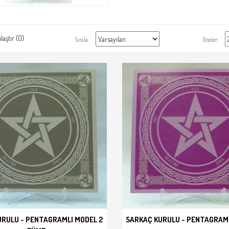
laştır (0)
Sırala:
Göster:
URULU - PENTAGRAMLI MODEL 2
SARKAÇ KURULU - PENTAGRAML