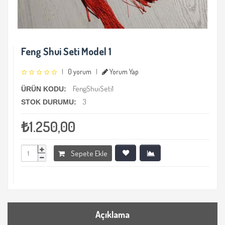
Feng Shui Seti Model 1
|
0 yorum
|
Yorum Yap
FengShuiSeti1
ÜRÜN KODU:
3
STOK DURUMU:
₺1.250,00
Sepete Ekle
Açıklama