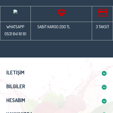
WHATSAPP
SABİT KARGO 200 TL
3 TAKSİT
0531 841 81 81
İLETIŞIM
BILGILER
HESABIM